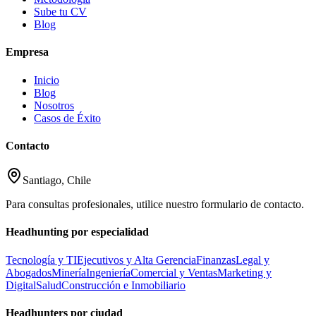
Sube tu CV
Blog
Empresa
Inicio
Blog
Nosotros
Casos de Éxito
Contacto
Santiago, Chile
Para consultas profesionales, utilice nuestro formulario de contacto.
Headhunting por especialidad
Tecnología y TI
Ejecutivos y Alta Gerencia
Finanzas
Legal y
Abogados
Minería
Ingeniería
Comercial y Ventas
Marketing y
Digital
Salud
Construcción e Inmobiliario
Headhunters por ciudad