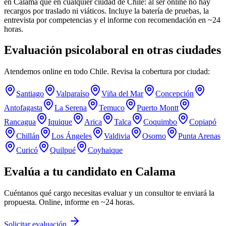
en Calama que en cualquier ciudad de Chile: al ser online no hay
recargos por traslado ni viáticos. Incluye la batería de pruebas, la
entrevista por competencias y el informe con recomendación en ~24
horas.
Evaluación psicolaboral en otras ciudades
Atendemos online en todo Chile. Revisa la cobertura por ciudad:
Santiago
Valparaíso
Viña del Mar
Concepción
Antofagasta
La Serena
Temuco
Puerto Montt
Rancagua
Iquique
Arica
Talca
Coquimbo
Copiapó
Chillán
Los Ángeles
Valdivia
Osorno
Punta Arenas
Curicó
Quilpué
Coyhaique
Evalúa a tu candidato en
Calama
Cuéntanos qué cargo necesitas evaluar y un consultor te enviará la
propuesta. Online, informe en ~24 horas.
Solicitar evaluación