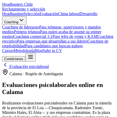
Headhunters Chile
Reclutamiento y selección
Headhunting
Selección
Evaluación
Clima laboral
Desarrollo
Coaching
Coaching de liderazgo
Para jefaturas, supervisores y mandos
medios
Primera jefatura
Para quien acaba de asumir su primer
equipo
Coaching comercial 1:1
Para jefes de venta y KAM
Coaching
ejecutivo
Para empresas que desarrollan a sus líderes
Coaching de
empleabilidad
Para candidatos que buscan trabajo
Cursos
Metodología
Blog
Sube tu CV
Contáctanos
Evaluación psicolaboral
Calama
·
Región de Antofagasta
Evaluaciones psicolaborales online en
Calama
Realizamos evaluaciones psicolaborales en Calama para la minería
de la provincia de El Loa —Chuquicamata, Radomiro Tomic,
Ministro Hales, El Abra— y sus empresas contratistas. Es la plaza