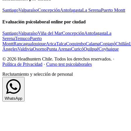
Santiago
Valparaíso
Concepción
Antofagasta
La Serena
Puerto Montt
Evaluación psicolaboral online por ciudad
Santiago
Valparaíso
Viña del Mar
Concepción
Antofagasta
La
Serena
Temuco
Puerto
Montt
Rancagua
Iquique
Arica
Talca
Coquimbo
Calama
Copiapó
Chillán
Ángeles
Valdivia
Osorno
Punta Arenas
Curicó
Quilpué
Coyhaique
© 2026 Headhunters Chile. Todos los derechos reservados. ·
Política de Privacidad
·
Curso test psicolaborales
Reclutamiento y selección de personal
WhatsApp