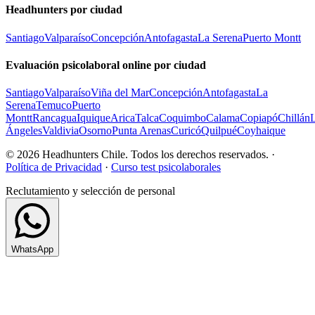
Headhunters por ciudad
Santiago
Valparaíso
Concepción
Antofagasta
La Serena
Puerto Montt
Evaluación psicolaboral online por ciudad
Santiago
Valparaíso
Viña del Mar
Concepción
Antofagasta
La
Serena
Temuco
Puerto
Montt
Rancagua
Iquique
Arica
Talca
Coquimbo
Calama
Copiapó
Chillán
Ángeles
Valdivia
Osorno
Punta Arenas
Curicó
Quilpué
Coyhaique
© 2026 Headhunters Chile. Todos los derechos reservados. ·
Política de Privacidad
·
Curso test psicolaborales
Reclutamiento y selección de personal
WhatsApp