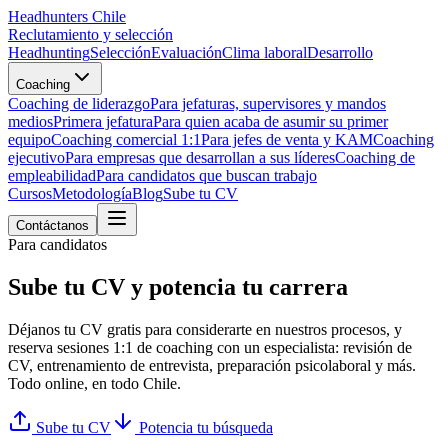
Headhunters Chile
Reclutamiento y selección
Headhunting
Selección
Evaluación
Clima laboral
Desarrollo
Coaching
Coaching de liderazgo
Para jefaturas, supervisores y mandos
medios
Primera jefatura
Para quien acaba de asumir su primer
equipo
Coaching comercial 1:1
Para jefes de venta y KAM
Coaching
ejecutivo
Para empresas que desarrollan a sus líderes
Coaching de
empleabilidad
Para candidatos que buscan trabajo
Cursos
Metodología
Blog
Sube tu CV
Contáctanos
Para candidatos
Sube tu
CV
y potencia tu carrera
Déjanos tu CV gratis para considerarte en nuestros procesos, y
reserva sesiones 1:1 de coaching con un especialista: revisión de
CV, entrenamiento de entrevista, preparación psicolaboral y más.
Todo online, en todo Chile.
Sube tu CV
Potencia tu búsqueda