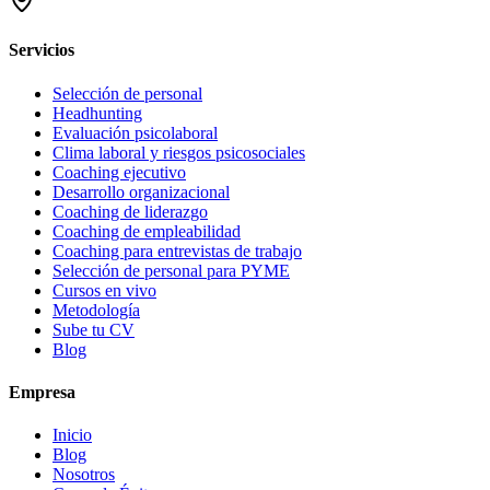
Servicios
Selección de personal
Headhunting
Evaluación psicolaboral
Clima laboral y riesgos psicosociales
Coaching ejecutivo
Desarrollo organizacional
Coaching de liderazgo
Coaching de empleabilidad
Coaching para entrevistas de trabajo
Selección de personal para PYME
Cursos en vivo
Metodología
Sube tu CV
Blog
Empresa
Inicio
Blog
Nosotros