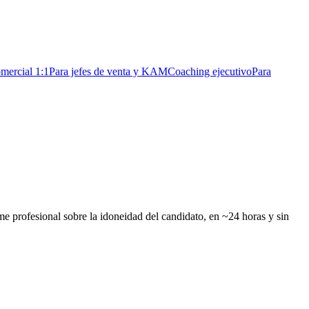
mercial 1:1
Para jefes de venta y KAM
Coaching ejecutivo
Para
rme profesional sobre la idoneidad del candidato, en ~24 horas y sin