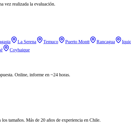
a vez realizada la evaluación.
agasta
La Serena
Temuco
Puerto Montt
Rancagua
Iqui
ué
Coyhaique
opuesta. Online, informe en ~24 horas.
s los tamaños. Más de 20 años de experiencia en Chile.