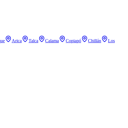
que
Arica
Talca
Calama
Copiapó
Chillán
Los