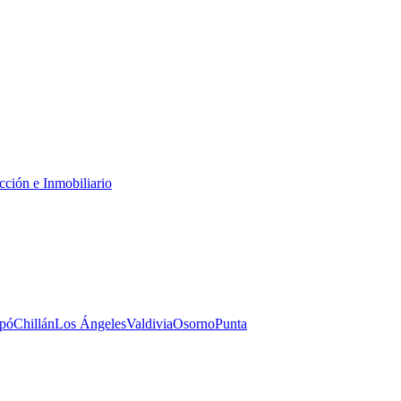
cción e Inmobiliario
pó
Chillán
Los Ángeles
Valdivia
Osorno
Punta