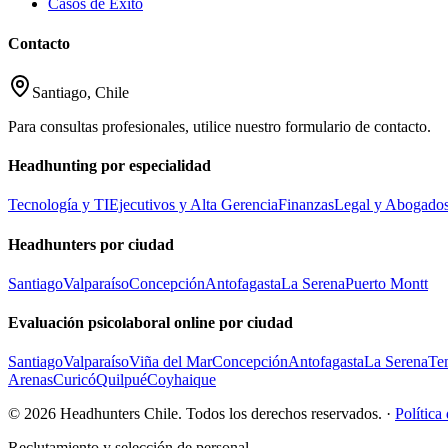
Casos de Éxito
Contacto
Santiago, Chile
Para consultas profesionales, utilice nuestro formulario de contacto.
Headhunting por especialidad
Tecnología y TI
Ejecutivos y Alta Gerencia
Finanzas
Legal y Abogado
Headhunters por ciudad
Santiago
Valparaíso
Concepción
Antofagasta
La Serena
Puerto Montt
Evaluación psicolaboral online por ciudad
Santiago
Valparaíso
Viña del Mar
Concepción
Antofagasta
La Serena
Te
Arenas
Curicó
Quilpué
Coyhaique
© 2026 Headhunters Chile. Todos los derechos reservados. ·
Política
Reclutamiento y selección de personal