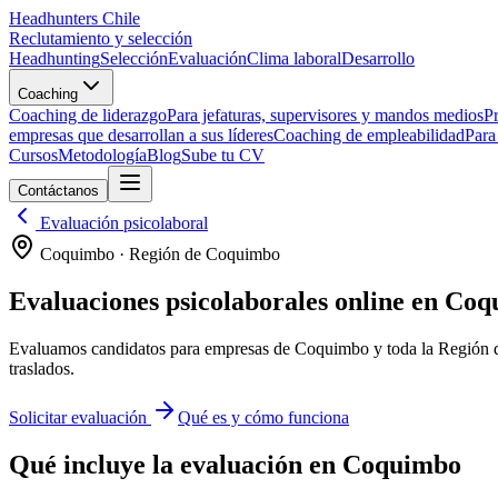
Headhunters Chile
Reclutamiento y selección
Headhunting
Selección
Evaluación
Clima laboral
Desarrollo
Coaching
Coaching de liderazgo
Para jefaturas, supervisores y mandos medios
Pr
empresas que desarrollan a sus líderes
Coaching de empleabilidad
Para
Cursos
Metodología
Blog
Sube tu CV
Contáctanos
Evaluación psicolaboral
Coquimbo
·
Región de Coquimbo
Evaluaciones psicolaborales online en
Coq
Evaluamos candidatos para empresas de
Coquimbo
y toda la
Región 
traslados.
Solicitar evaluación
Qué es y cómo funciona
Qué incluye la evaluación en
Coquimbo