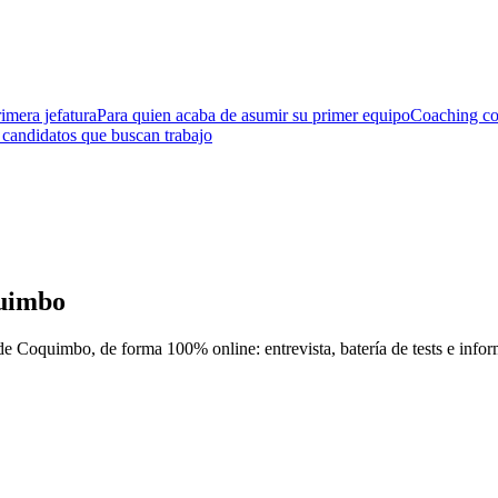
imera jefatura
Para quien acaba de asumir su primer equipo
Coaching co
 candidatos que buscan trabajo
uimbo
de Coquimbo
, de forma 100% online: entrevista, batería de tests e info