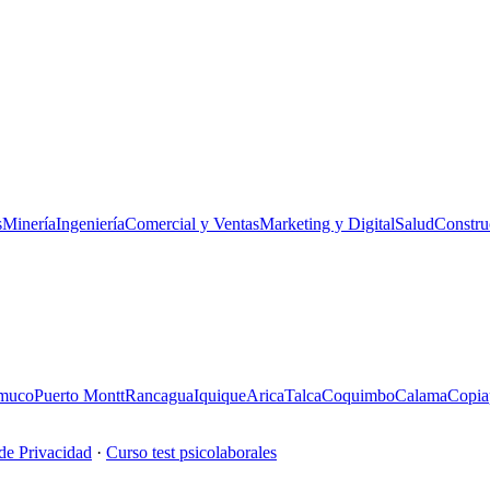
s
Minería
Ingeniería
Comercial y Ventas
Marketing y Digital
Salud
Constru
muco
Puerto Montt
Rancagua
Iquique
Arica
Talca
Coquimbo
Calama
Copia
 de Privacidad
·
Curso test psicolaborales