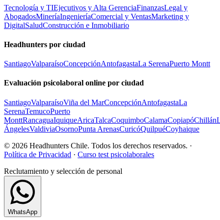
Tecnología y TI
Ejecutivos y Alta Gerencia
Finanzas
Legal y
Abogados
Minería
Ingeniería
Comercial y Ventas
Marketing y
Digital
Salud
Construcción e Inmobiliario
Headhunters por ciudad
Santiago
Valparaíso
Concepción
Antofagasta
La Serena
Puerto Montt
Evaluación psicolaboral online por ciudad
Santiago
Valparaíso
Viña del Mar
Concepción
Antofagasta
La
Serena
Temuco
Puerto
Montt
Rancagua
Iquique
Arica
Talca
Coquimbo
Calama
Copiapó
Chillán
Ángeles
Valdivia
Osorno
Punta Arenas
Curicó
Quilpué
Coyhaique
© 2026 Headhunters Chile. Todos los derechos reservados. ·
Política de Privacidad
·
Curso test psicolaborales
Reclutamiento y selección de personal
WhatsApp