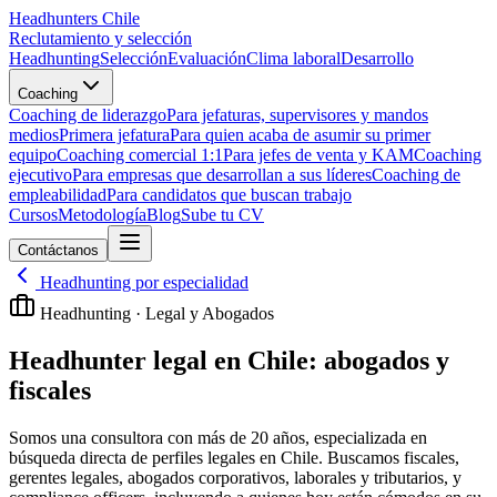
Headhunters Chile
Reclutamiento y selección
Headhunting
Selección
Evaluación
Clima laboral
Desarrollo
Coaching
Coaching de liderazgo
Para jefaturas, supervisores y mandos
medios
Primera jefatura
Para quien acaba de asumir su primer
equipo
Coaching comercial 1:1
Para jefes de venta y KAM
Coaching
ejecutivo
Para empresas que desarrollan a sus líderes
Coaching de
empleabilidad
Para candidatos que buscan trabajo
Cursos
Metodología
Blog
Sube tu CV
Contáctanos
Headhunting por especialidad
Headhunting ·
Legal y Abogados
Headhunter legal en Chile: abogados y
fiscales
Somos una consultora con más de 20 años, especializada en
búsqueda directa de perfiles legales en Chile. Buscamos fiscales,
gerentes legales, abogados corporativos, laborales y tributarios, y