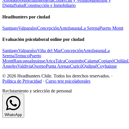
Abogados
Minería
Ingeniería
Comercial y Ventas
Marketing y
Digital
Salud
Construcción e Inmobiliario
Headhunters por ciudad
Santiago
Valparaíso
Concepción
Antofagasta
La Serena
Puerto Montt
Evaluación psicolaboral online por ciudad
Santiago
Valparaíso
Viña del Mar
Concepción
Antofagasta
La
Serena
Temuco
Puerto
Montt
Rancagua
Iquique
Arica
Talca
Coquimbo
Calama
Copiapó
Chillán
Ángeles
Valdivia
Osorno
Punta Arenas
Curicó
Quilpué
Coyhaique
© 2026 Headhunters Chile. Todos los derechos reservados. ·
Política de Privacidad
·
Curso test psicolaborales
Reclutamiento y selección de personal
WhatsApp