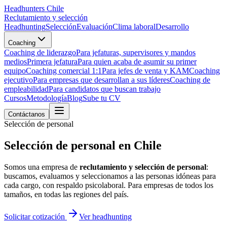
Headhunters Chile
Reclutamiento y selección
Headhunting
Selección
Evaluación
Clima laboral
Desarrollo
Coaching
Coaching de liderazgo
Para jefaturas, supervisores y mandos
medios
Primera jefatura
Para quien acaba de asumir su primer
equipo
Coaching comercial 1:1
Para jefes de venta y KAM
Coaching
ejecutivo
Para empresas que desarrollan a sus líderes
Coaching de
empleabilidad
Para candidatos que buscan trabajo
Cursos
Metodología
Blog
Sube tu CV
Contáctanos
Selección de personal
Selección de personal en
Chile
Somos una empresa de
reclutamiento y selección de personal
:
buscamos, evaluamos y seleccionamos a las personas idóneas para
cada cargo, con respaldo psicolaboral. Para empresas de todos los
tamaños, en todas las regiones del país.
Solicitar cotización
Ver headhunting