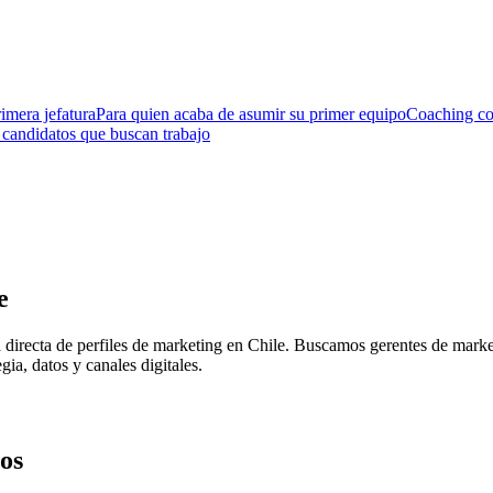
imera jefatura
Para quien acaba de asumir su primer equipo
Coaching co
 candidatos que buscan trabajo
e
directa de perfiles de marketing en Chile. Buscamos gerentes de mark
ia, datos y canales digitales.
os