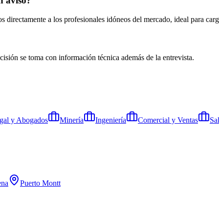
n aviso?
 directamente a los profesionales idóneos del mercado, ideal para cargo
ecisión se toma con información técnica además de la entrevista.
gal y Abogados
Minería
Ingeniería
Comercial y Ventas
Sa
ena
Puerto Montt