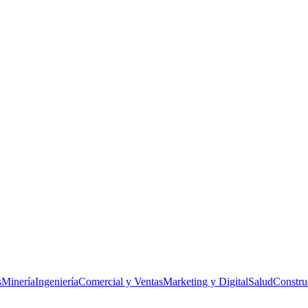
s
Minería
Ingeniería
Comercial y Ventas
Marketing y Digital
Salud
Constru