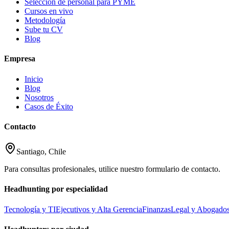
Selección de personal para PYME
Cursos en vivo
Metodología
Sube tu CV
Blog
Empresa
Inicio
Blog
Nosotros
Casos de Éxito
Contacto
Santiago, Chile
Para consultas profesionales, utilice nuestro formulario de contacto.
Headhunting por especialidad
Tecnología y TI
Ejecutivos y Alta Gerencia
Finanzas
Legal y Abogado