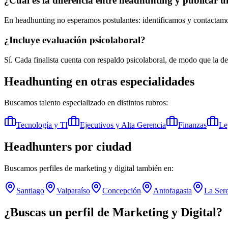
¿Cuál es la diferencia entre headhunting y publicar u
En headhunting no esperamos postulantes: identificamos y contactamos
¿Incluye evaluación psicolaboral?
Sí. Cada finalista cuenta con respaldo psicolaboral, de modo que la d
Headhunting en otras especialidades
Buscamos talento especializado en distintos rubros:
Tecnología y TI
Ejecutivos y Alta Gerencia
Finanzas
Le
Headhunters por ciudad
Buscamos perfiles de
marketing y digital
también en:
Santiago
Valparaíso
Concepción
Antofagasta
La Ser
¿Buscas un perfil de
Marketing y Digital
?