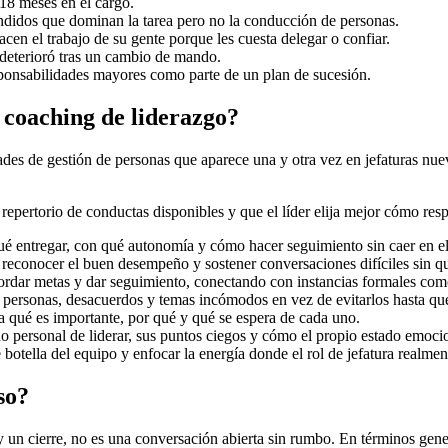
 18 meses en el cargo.
endidos que dominan la tarea pero no la conducción de personas.
cen el trabajo de su gente porque les cuesta delegar o confiar.
 deterioró tras un cambio de mando.
ponsabilidades mayores como parte de un plan de sucesión.
 coaching de liderazgo?
es de gestión de personas que aparece una y otra vez en jefaturas nueva
 repertorio de conductas disponibles y que el líder elija mejor cómo res
nir qué entregar, con qué autonomía y cómo hacer seguimiento sin caer en
, reconocer el buen desempeño y sostener conversaciones difíciles sin q
acordar metas y dar seguimiento, conectando con instancias formales co
e personas, desacuerdos y temas incómodos en vez de evitarlos hasta qu
 qué es importante, por qué y qué se espera de cada uno.
 personal de liderar, sus puntos ciegos y cómo el propio estado emocio
e botella del equipo y enfocar la energía donde el rol de jefatura realmen
so?
y un cierre, no es una conversación abierta sin rumbo. En términos gener