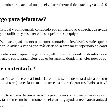
 cobertura nacional online; el valor referencial de coaching va de $100
zgo para jefaturas?
ndividual y confidencial, conducido por un psicólogo o coach, que ayuda
jar conflictos y sostener el desempeño de su equipo.
Es un acompañamiento uno a uno, centrado en los desafíos reales que e
der: lo ayuda a verlos con más claridad, a ampliar su repertorio de cond
ecutivo suele apuntar a gerentes y alta dirección, donde el desafío es v
cer que otros la hagan bien, que es justamente donde más jefes nuevos se 
e contratarlo?
uación se repite en casi todas las empresas: una persona destaca como té
n una tarea) no es la misma que necesita ahora (lograr resultados a trav
.
nflicto encima. Acompañar a una jefatura en sus primeros meses es much
n, también es un buen momento: el coaching ayuda a reencauzar antes de