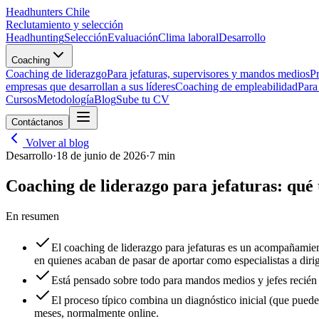
Headhunters Chile
Reclutamiento y selección
Headhunting
Selección
Evaluación
Clima laboral
Desarrollo
Coaching
Coaching de liderazgo
Para jefaturas, supervisores y mandos medios
Pr
empresas que desarrollan a sus líderes
Coaching de empleabilidad
Para
Cursos
Metodología
Blog
Sube tu CV
Contáctanos
Volver al blog
Desarrollo
·
18 de junio de 2026
·
7
min
Coaching de liderazgo para jefaturas: qué 
En resumen
El coaching de liderazgo para jefaturas es un acompañamient
en quienes acaban de pasar de aportar como especialistas a dirig
Está pensado sobre todo para mandos medios y jefes recién 
El proceso típico combina un diagnóstico inicial (que pued
meses, normalmente online.