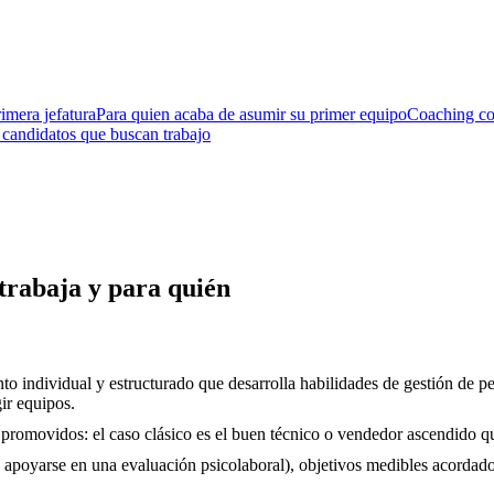
imera jefatura
Para quien acaba de asumir su primer equipo
Coaching co
 candidatos que buscan trabajo
trabaja y para quién
o individual y estructurado que desarrolla habilidades de gestión de per
ir equipos.
promovidos: el caso clásico es el buen técnico o vendedor ascendido qu
e apoyarse en una evaluación psicolaboral), objetivos medibles acordado