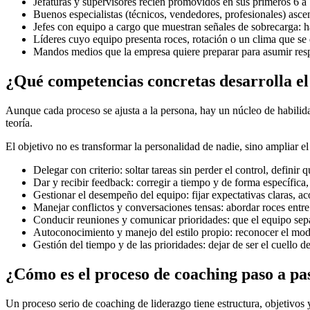
Jefaturas y supervisores recién promovidos en sus primeros 6 a
Buenos especialistas (técnicos, vendedores, profesionales) asc
Jefes con equipo a cargo que muestran señales de sobrecarga: ha
Líderes cuyo equipo presenta roces, rotación o un clima que se
Mandos medios que la empresa quiere preparar para asumir res
¿Qué competencias concretas desarrolla el
Aunque cada proceso se ajusta a la persona, hay un núcleo de habilidad
teoría.
El objetivo no es transformar la personalidad de nadie, sino ampliar el
Delegar con criterio: soltar tareas sin perder el control, defi
Dar y recibir feedback: corregir a tiempo y de forma específica
Gestionar el desempeño del equipo: fijar expectativas claras, 
Manejar conflictos y conversaciones tensas: abordar roces entr
Conducir reuniones y comunicar prioridades: que el equipo sepa
Autoconocimiento y manejo del estilo propio: reconocer el modo
Gestión del tiempo y de las prioridades: dejar de ser el cuello d
¿Cómo es el proceso de coaching paso a pa
Un proceso serio de coaching de liderazgo tiene estructura, objetivos 