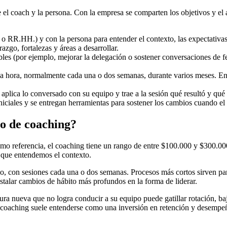
 el coach y la persona. Con la empresa se comparten los objetivos y el a
ta o RR.HH.) y con la persona para entender el contexto, las expectativ
azgo, fortalezas y áreas a desarrollar.
bles (por ejemplo, mejorar la delegación o sostener conversaciones de
na hora, normalmente cada una o dos semanas, durante varios meses. En c
r aplica lo conversado con su equipo y trae a la sesión qué resultó y qué 
 iniciales y se entregan herramientas para sostener los cambios cuando el
o de coaching?
omo referencia, el coaching tiene un rango de entre $100.000 y $300.000 
 que entendemos el contexto.
, con sesiones cada una o dos semanas. Procesos más cortos sirven para
stalar cambios de hábito más profundos en la forma de liderar.
atura nueva que no logra conducir a su equipo puede gatillar rotación, b
l coaching suele entenderse como una inversión en retención y desempe