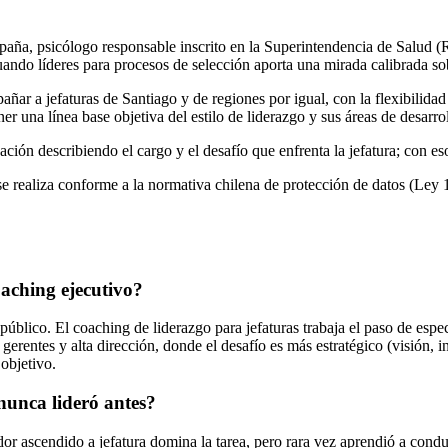
aña, psicólogo responsable inscrito en la Superintendencia de Salud (
uando líderes para procesos de selección aporta una mirada calibrada sob
ñar a jefaturas de Santiago y de regiones por igual, con la flexibilidad 
r una línea base objetiva del estilo de liderazgo y sus áreas de desarrol
ación describiendo el cargo y el desafío que enfrenta la jefatura; con e
e realiza conforme a la normativa chilena de protección de datos (Ley 
oaching ejecutivo?
lico. El coaching de liderazgo para jefaturas trabaja el paso de especi
rentes y alta dirección, donde el desafío es más estratégico (visión, in
 objetivo.
 nunca lideró antes?
or ascendido a jefatura domina la tarea, pero rara vez aprendió a conduc