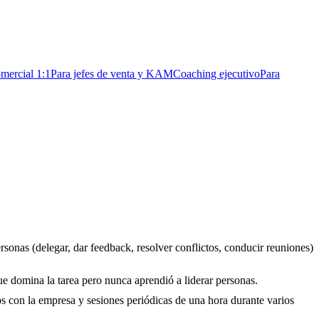
mercial 1:1
Para jefes de venta y KAM
Coaching ejecutivo
Para
sonas (delegar, dar feedback, resolver conflictos, conducir reuniones)
e domina la tarea pero nunca aprendió a liderar personas.
s con la empresa y sesiones periódicas de una hora durante varios