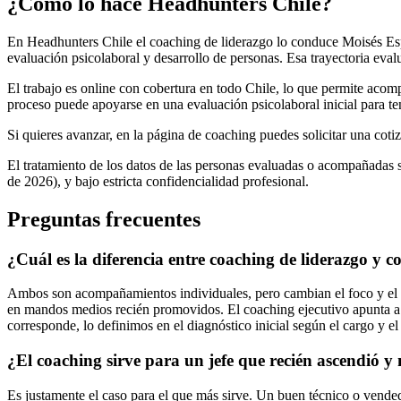
¿Cómo lo hace Headhunters Chile?
En Headhunters Chile el coaching de liderazgo lo conduce Moisés Esp
evaluación psicolaboral y desarrollo de personas. Esa trayectoria eval
El trabajo es online con cobertura en todo Chile, lo que permite acompa
proceso puede apoyarse en una evaluación psicolaboral inicial para tene
Si quieres avanzar, en la página de coaching puedes solicitar una cotiz
El tratamiento de los datos de las personas evaluadas o acompañadas s
de 2026), y bajo estricta confidencialidad profesional.
Preguntas frecuentes
¿Cuál es la diferencia entre coaching de liderazgo y c
Ambos son acompañamientos individuales, pero cambian el foco y el púb
en mandos medios recién promovidos. El coaching ejecutivo apunta a ge
corresponde, lo definimos en el diagnóstico inicial según el cargo y el
¿El coaching sirve para un jefe que recién ascendió y
Es justamente el caso para el que más sirve. Un buen técnico o vended