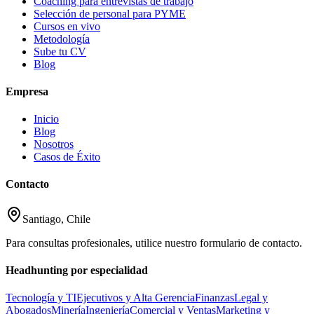
Coaching para entrevistas de trabajo
Selección de personal para PYME
Cursos en vivo
Metodología
Sube tu CV
Blog
Empresa
Inicio
Blog
Nosotros
Casos de Éxito
Contacto
Santiago, Chile
Para consultas profesionales, utilice nuestro formulario de contacto.
Headhunting por especialidad
Tecnología y TI
Ejecutivos y Alta Gerencia
Finanzas
Legal y
Abogados
Minería
Ingeniería
Comercial y Ventas
Marketing y